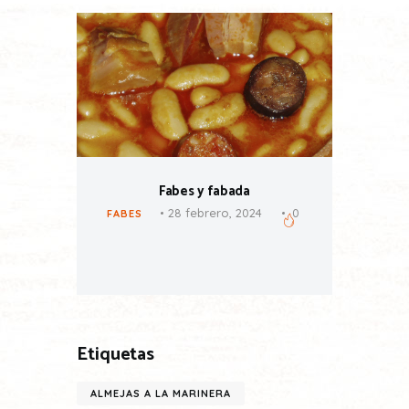
Fabes y fabada
24
0
28 febrero, 2024
0
FABES
FABES
Etiquetas
ALMEJAS A LA MARINERA