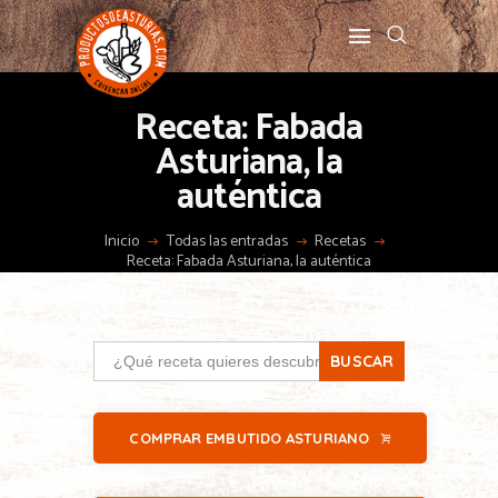
Receta: Fabada
Asturiana, la
auténtica
Inicio
Todas las entradas
Recetas
Receta: Fabada Asturiana, la auténtica
Search
for:
COMPRAR EMBUTIDO ASTURIANO