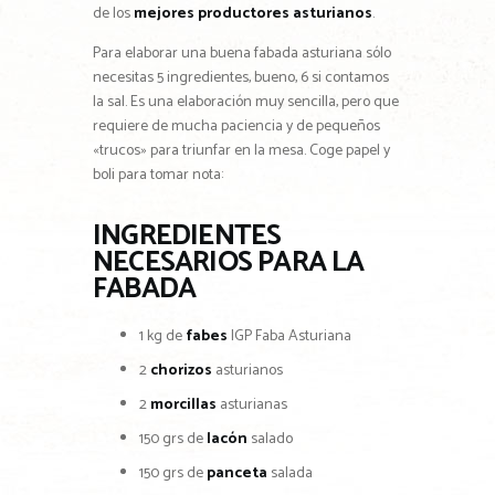
de los
mejores productores asturianos
.
Para elaborar una buena fabada asturiana sólo
necesitas 5 ingredientes, bueno, 6 si contamos
la sal. Es una elaboración muy sencilla, pero que
requiere de mucha paciencia y de pequeños
«trucos» para triunfar en la mesa. Coge papel y
boli para tomar nota:
INGREDIENTES
NECESARIOS PARA LA
FABADA
1 kg de
fabes
IGP Faba Asturiana
2
chorizos
asturianos
2
morcillas
asturianas
150 grs de
lacón
salado
150 grs de
panceta
salada