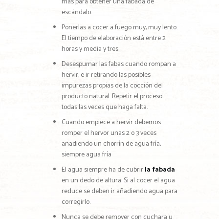
más para obtener una fabada de
escándalo.
Ponerlas a cocer a fuego muy, muy lento.
El tiempo de elaboración está entre 2
horas y media y tres.
Desespumar las fabas cuando rompan a
hervir, e ir retirando las posibles
impurezas propias de la cocción del
producto natural. Repetir el proceso
todas las veces que haga falta.
Cuando empiece a hervir debemos
romper el hervor unas 2 o 3 veces
añadiendo un chorrín de agua fría,
siempre agua fría
El agua siempre ha de cubrir
la fabada
en un dedo de altura. Si al cocer el agua
reduce se deben ir añadiendo agua para
corregirlo.
Nunca se debe remover con cuchara u