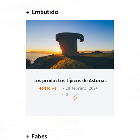
+ Embutido
ales
Los productos típicos de Asturias
Fondu
o, 2024
28 febrero, 2024
NOTICIAS
0
0
RECETAS
+ Fabes