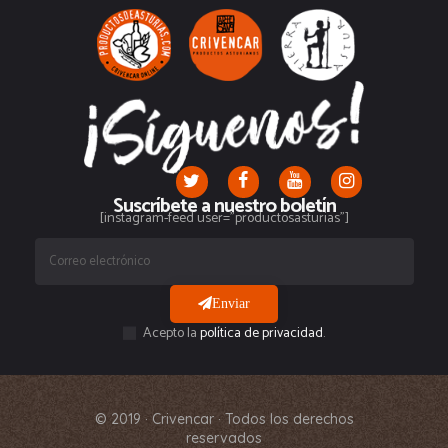
Suscríbete a nuestro boletín
[instagram-feed user="productosasturias"]
Enviar
Acepto la
política de privacidad
.
© 2019 · Crivencar · Todos los derechos
reservados