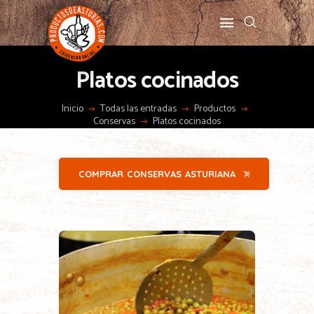
Platos cocinados
Inicio
Todas las entradas
Productos
Conservas
Platos cocinados
COMPRAR CONSERVAS ASTURIANA