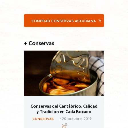
COMPRAR CONSERVAS ASTURIANA
+ Conservas
os
Conservas del Cantábrico: Calidad
y Tradición en Cada Bocado
, 2019
CONSER
20 octubre, 2019
CONSERVAS
0