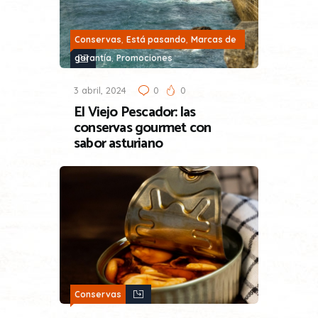
,
,
Conservas
Está pasando
Marcas de
,
garantía
Promociones
3 abril, 2024
0
0
El Viejo Pescador: las
conservas gourmet con
sabor asturiano
Conservas