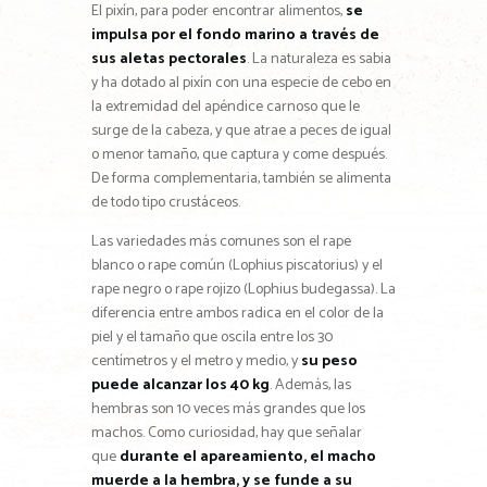
El pixín, para poder encontrar alimentos,
se
impulsa por el fondo marino a través de
sus aletas pectorales
. La naturaleza es sabia
y ha dotado al pixín con una especie de cebo en
la extremidad del apéndice carnoso que le
surge de la cabeza, y que atrae a peces de igual
o menor tamaño, que captura y come después.
De forma complementaria, también se alimenta
de todo tipo crustáceos.
Las variedades más comunes son el rape
blanco o rape común (Lophius piscatorius) y el
rape negro o rape rojizo (Lophius budegassa). La
diferencia entre ambos radica en el color de la
piel y el tamaño que oscila entre los 30
centímetros y el metro y medio, y
su peso
puede alcanzar los 40 kg
. Además, las
hembras son 10 veces más grandes que los
machos. Como curiosidad, hay que señalar
que
durante el apareamiento, el macho
muerde a la hembra, y se funde a su