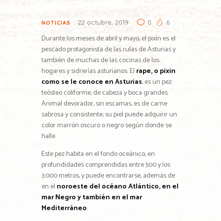
22 octubre, 2019
0
6
NOTICIAS
Durante los meses de abril y mayo, el pixín es el
pescado protagonista de las rulas de Asturias y
también de muchas de las cocinas de los
hogares y sidrerías asturianos. El
rape, o pixin
como se le conoce en Asturias
, es un pez
teósteo coliforme, de cabeza y boca grandes.
Animal devorador, sin escamas, es de carne
sabrosa y consistente; su piel puede adquirir un
color marrón oscuro o negro según donde se
halle.
Este pez habita en el fondo oceánico, en
profundidades comprendidas entre 500 y los
3.000 metros, y puede encontrarse, además de
en el
noroeste del océano Atlántico, en el
mar Negro y también en el mar
Mediterráneo
.