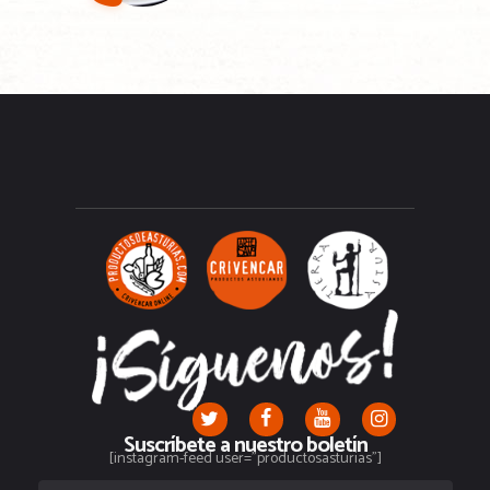
Suscríbete a nuestro boletín
[instagram-feed user="productosasturias"]