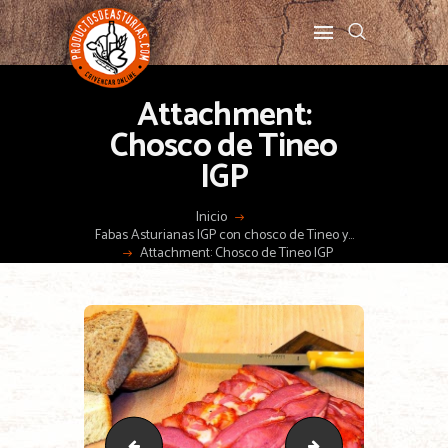
Attachment:
Chosco de Tineo
IGP
Inicio
Fabas Asturianas IGP con chosco de Tineo y...
Attachment: Chosco de Tineo IGP
panceta de Gochu de Monte asturiano
vino-de-cangas-dop-t