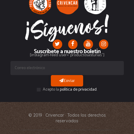
Suscríbete a nuestro boletín
[instagram-feed user="productosasturias"]
Enviar
Acepto la
política de privacidad
.
© 2019 · Crivencar · Todos los derechos
reservados