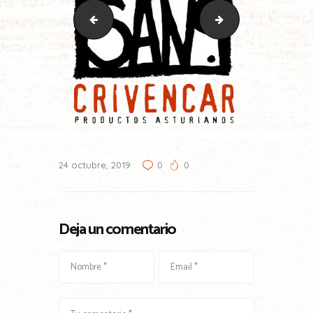
sign
logo-tierra-astur-bla
24 octubre, 2019
0
0
Deja un comentario