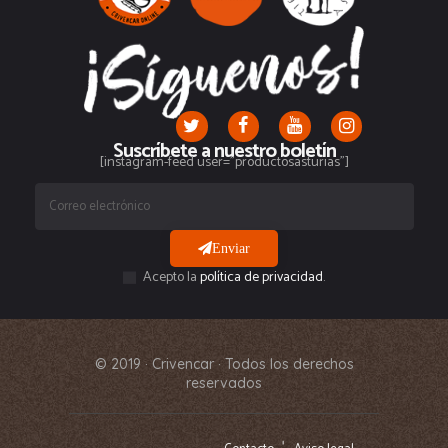
Suscríbete a nuestro boletín
[instagram-feed user="productosasturias"]
Enviar
Acepto la
política de privacidad
.
© 2019 · Crivencar · Todos los derechos
reservados