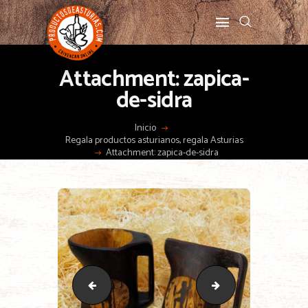
Attachment: zapica-
de-sidra
Inicio
Regala productos asturianos, regala Asturias
Attachment: zapica-de-sidra
madrena-adulto
Artesanía Asturiana