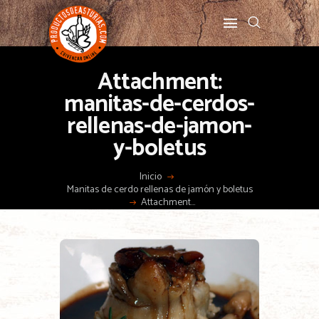
Attachment:
manitas-de-cerdos-
rellenas-de-jamon-
y-boletus
Inicio
Manitas de cerdo rellenas de jamón y boletus
Attachment...