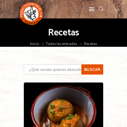
Recetas
Inicio
Todas las entradas
Recetas
Search
for: