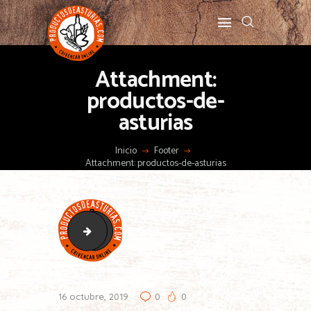
Attachment:
productos-de-
asturias
Inicio
Footer
Attachment: productos-de-asturias
crivencar
sidrerias-tierra-astur
16 octubre, 2019
0
0