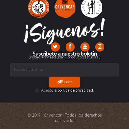
Suscríbete a nuestro boletín
[instagram-feed user="productosasturias"]
Enviar
Acepto la
política de privacidad
.
© 2019 · Crivencar · Todos los derechos
reservados